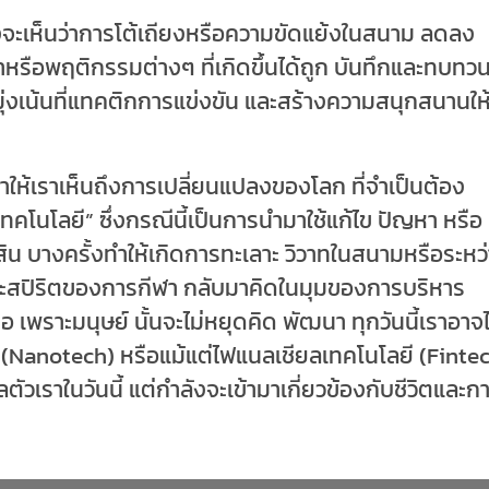
็คงจะเห็นว่าการโต้เถียงหรือความขัดแย้งในสนาม ลดลง
รือพฤติกรรมต่างๆ ที่เกิดขึ้นได้ถูก บันทึกและทบทว
น มุ่งเน้นที่แทคติกการแข่งขัน และสร้างความสนุกสนานให
ถทำให้เราเห็นถึงการเปลี่ยนแปลงของโลก ที่จำเป็นต้อง
เทคโนโลยี
”
ซึ่งกรณีนี้เป็นการนำมาใช้แก้ไข ปัญหา หรือ
สิน บางครั้งทำให้เกิดการทะเลาะ วิวาทในสนามหรือระหว
ะสปิริตของการกีฬา กลับมาคิดในมุมของการบริหาร
เพราะมนุษย์ นั้นจะไม่หยุดคิด พัฒนา ทุกวันนี้เราอาจไ
(
Nanotech)
หรือแม้แต่ไฟแนลเชียลเทคโนโลยี (
Finte
ตัวเราในวันนี้ แต่กําลังจะเข้ามาเกี่ยวข้องกับชีวิตและก