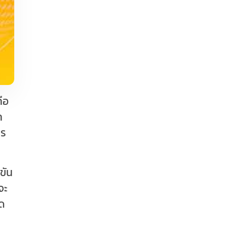
ือ
ก
าร
ขัน
จะ
ุด