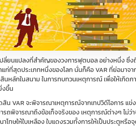
เปลี่ยนแปลงที่สำคัญของวงการฟุตบอล อย่างหนึ่ง ซึ่งถ
่าแก่ที่สุดประเภทหนึ่งของโลก นั่นก็คือ
VAR
ที่ย่อมาจา
้ตัดสินหลักในสนาม ในการทบทวนเหตุการณ์ เพื่อให้เกิดก
่งขึ้น
ัดสิน
VAR
จะพิจารณาเหตุการณ์จากเทปวิดีโอการ แข่ง
มารถพิจารณาถึงข้อเท็จจริงของ เหตุการณ์ต่างๆ ไม่ว่า
รณาโทษให้ใบเหลือง ใบแดงรวมทั้งการให้เป็นประตูหรือจ