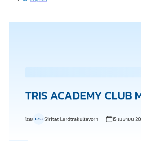
TRIS ACADEMY CLUB M
โดย
Siritat Lerdtrakultavorn
15 เมษายน 2